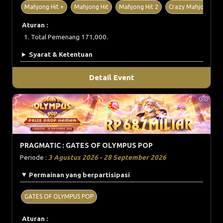
Mahjong Hit +
Mahjong Hit
Mahjong Hit 2
Crazy Mahjong
Aturan :
Total Pemenang 171,000.
Syarat & Ketentuan
Detail Event
PRAGMATIC : GATES OF OLYMPUS POP
Periode :
3 Agustus 2026 - 28 September 2026
Permainan yang berpartisipasi
GATES OF OLYMPUS POP
Aturan :