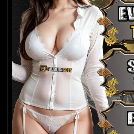
BONUS DOWNLOAD APK - KL
Syarat & Ketentuan :
Promo Ini Hanya Bisa Di Klaim 1x Saja Per ID.
Promo Ini Khusus Untuk Permainan SLOT.
Promo Bisa Langsung Di Klaim Setelah Saldo Sudah D
Official MAHONGBET.
Cara Klaim Promo Ini Harus Sertakan Bukti Screen
EVENT MAXWIN MAHONGBET
hp Beserta USER ID.
History Deposit Minimal 100.000 Akan Mendapatkan
Syarat & Ketentuan :
Minimal Kredit 100.000 Untuk Melakukan Withdraw.
Semua Member MAHONGBET Yang Maxwin Min 2.000
Jika Kedapatkan Bermain Game Selain Slot Maka Sa
DIUNDI !!!
Tidak Boleh Ada Kesamaan IP, No Hp Dan Rekening.
Klaim Hadiah Ke Telegram Official Atau Costumer S
Promo Dapat Berubah Sewaktu waktu Tanpa Ada Pem
Langsung Bisa Di Withdrawkan.
Keputasan MAHONGBET adalah mutlak dan tidak da
1 Hari Bisa Klaim 1x Selama Masa Promosi Masih Ter
EVENT NAGA HITAM + SCAT
Wajib Klaim Di Hari Yang Sama , Jika Sudah Lewat Har
* Untuk keterangan lebih lanjut, silahkan hubungi 
Livechat *
1 Naga + 3 Scater
Perhatian :
( bet 400 -1000 hadiah 500.000 / bet 2000-3000 had
NB : Bonus ini berlaku untuk pemain baru maupun l
2 Naga + 3 Scater
NB : Pihak MAHONGBET Berhak Membatalkan / Mengh
KLIK S