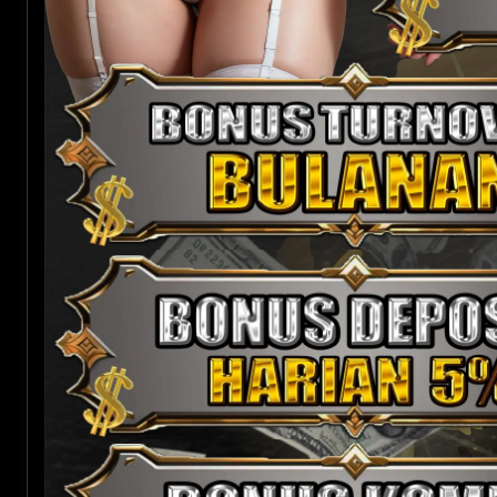
( bet 400 -1000 hadiah 1.000.000 / bet 2000-3000 h
Kecurangan Seperti Bonus Hunter Dan Safety Bet ( Be
3 Naga + 3 scater
* Untuk keterangan lebih lanjut, silahkan hubungi 
( bet 400 -1000 hadiah 2.000.000 / bet 2000-3000 h
BONUS NEW MEMBER 20% (S
Livechat *
Syarat & Ketentuan :
Syarat & Ketentuan :
Event Ini Berlaku Untuk Semua Member Mahongbet (
Kla
Minimal Deposit Rp. 100.000
Event Ini Tidak Berlaku Bagi Member Yang Melakukan
Maksimal Bonus Rp. 500.000
Scatter Wajib Didapat Di Freespin Murni, Tidak Berl
Bonus Ini Hanya Berlaku Untuk Permainan SLOT ON
Dianggap Tidak Sah.
Tidak Berlaku Untuk DEPOSIT PULSA.
Maksimal 1 x Claim/Hari/UserID. Event Reset Setiap 
Bebas IP.
Wajib Posting Hasil Screenshot ke grup Facebook 
BONUS TURNOVER BULANAN
Syarat Withdraw Turn Over 3x.
#BLACKSCATTERMAHONGBET
( Contoh Perhitungan : Depo 50.000 + 20% = 60.000 
Klaim Bonus Dapat Melalui Live Chat atau WhatsAp
TURNOVER
Sudah Di-Share Ke Grup Facebook & Telegram MAH
5.000.000.000
Perhatian :
Selama Proses Klaim Berlangsung, Dilarang Melakuk
4.000.000.000
NB : Wajib Join Grup FB & Telegram,Claim via w
Diproses.
NB : Pihak MAHONGBET Berhak Membatalkan / M
3.000.000.000
Promo Tidak Bisa Digabung Dengan Bonus Apapun.
Kecurangan Seperti Bonus Hunter Dan Safety Bet (
2.000.000.000
* Untuk keterangan lebih lanjut, silahkan hubun
1.000.000.000
Perhatian :
BONUS DEPOSIT HARIAN 5% (
Livechat *
Pihak Mahongbet Berhak Membatalkan Bonus Jika 
750.000.000
Keputusan Pihak Mahongbet Adalah Mutlak dan Tid
500.000.000
Syarat & Ketentuan :