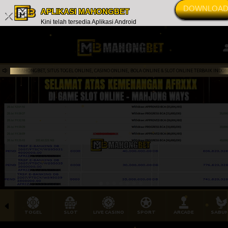
DOWNLOA
APLIKASI MAHONGBET
x
Kini telah tersedia Aplikasi Android
TUS MAHONGBET, SITUS TOGEL ONLINE, CASINO ONLINE, BOLA ONLINE & SLOT ONLINE TERBAIK INDONE
TOGEL
SLOT
LIVE CASINO
SPORT
ARCADE
SABU