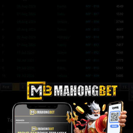
1
06 Aug 2026
Kamis
MY - 818
4549
2
05 Aug 2026
Rabu
MY - 817
1592
3
04 Aug 2026
Selasa
MY - 816
3744
4
03 Aug 2026
Senin
MY - 815
4697
5
02 Aug 2026
Minggu
MY - 814
1318
6
01 Aug 2026
Sabtu
MY - 813
7417
7
31 Jul 2026
Jumat
MY - 812
6241
8
30 Jul 2026
Kamis
MY - 811
2773
9
29 Jul 2026
Rabu
MY - 810
5361
10
28 Jul 2026
Selasa
MY - 809
5605
First
1
2
3
4
5
6
7
8
9
10
11
12
13
14
15
(
)
Togel Result