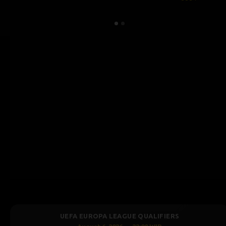
QUALIFIERS
UEFA EUROPA LEAGUE QU