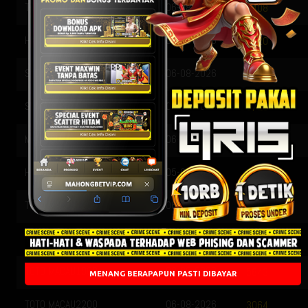
TOTO WUHAN
06-08-2026
3408
HK SIANG
06-08-2026
9220
SYDNEY
06-08-2026
3830
SINGAPORE
05-08-2026
0715
MALAYSIA
06-08-2026
4549
HONGKONG
05-08-2026
4245
TOTO MACAU1300
06-08-2026
9894
TOTO MACAU1600
06-08-2026
0597
TOTO MACAU1900
06-08-2026
5843
MENANG BERAPAPUN PASTI DIBAYAR
TOTO MACAU2200
06-08-2026
3064