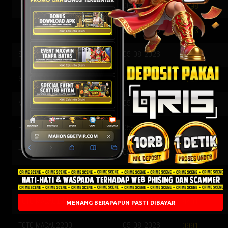
TOTO WUHAN
06-08-2026
4498
HK SIANG
05-08-2026
0773
SYDNEY
05-08-2026
6949
SINGAPORE
05-08-2026
0715
MALAYSIA
05-08-2026
1592
HONGKONG
05-08-2026
4245
TOTO MACAU1300
05-08-2026
0629
TOTO MACAU1600
05-08-2026
2900
TOTO MACAU1900
05-08-2026
9401
MENANG BERAPAPUN PASTI DIBAYAR
TOTO MACAU2200
05-08-2026
0991