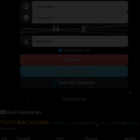
Remember Me
Masuk
Daftar Sekarang
Main di Telegram
Desktop
Wap
Hasil Keluaran
TOTO MACAU1900
Website:
, Hari:
Setiap Hari
, Tutup:
18:45 WIB
, Result
19:00 WIB
No
Tanggal
Hari
Pasaran
Result