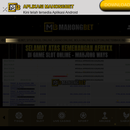
DOWNLOA
APLIKASI MAHONGBET
x
Kini telah tersedia Aplikasi Android
TUS MAHONGBET, SITUS TOGEL ONLINE, CASINO ONLINE, BOLA ONLINE & SLOT ONLINE TERBAIK INDONES
TOGEL
SLOT
LIVE CASINO
SPORT
ARCADE
SABU