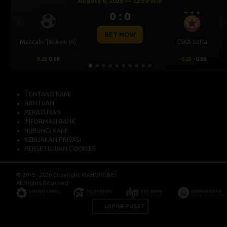
 22:59 WIB
August 7, 2026 — 0
0 : 0
Previous
Ne
OW
BET NOW
CSKA Sofia
Lincoln Red Imps (n)
-0.25
-0.86
-0.75
-0.90
TENTANG KAMI
BANTUAN
PERATURAN
INFORMASI BANK
HUBUNGI KAMI
KEBIJAKAN PRIVASI
PERSETUJUAN COOKIES
© 2015 - 2026 Copyright MAHONGBET.
All Rights Reserved.
LAPOR PUSAT