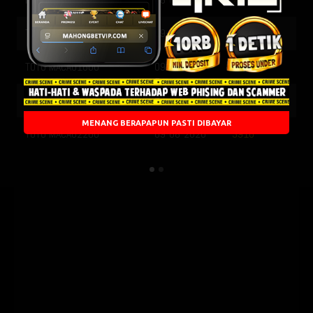
2797
TOTO MACAU1300
09-08-2026
7545
TOTO MACAU1600
09-08-2026
0712
TOTO MACAU1900
09-08-2026
9658
MENANG BERAPAPUN PASTI DIBAYAR
TOTO MACAU2200
09-08-2026
3916