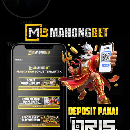
SV388
Togel Result
TOTO WUHAN
09-08-2026
9587
HK SIANG
09-08-2026
4008
SYDNEY
09-08-2026
5627
SINGAPORE
09-08-2026
7137
MALAYSIA
09-08-2026
8548
HONGKONG
08-08-2026