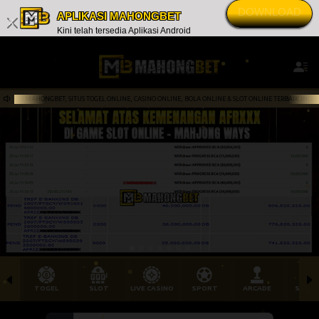
DOWNLOAD
APLIKASI MAHONGBET
x
Kini telah tersedia Aplikasi Android
ITUS MAHONGBET, SITUS TOGEL ONLINE, CASINO ONLINE, BOLA ONLINE & SLOT ONLINE TERBAIK INDON
TOGEL
SLOT
LIVE CASINO
SPORT
ARCADE
SABU