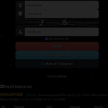
Remember Me
Masuk
Daftar Sekarang
Main di Telegram
Desktop
Wap
Hasil Keluaran
SINGAPORE
Website:
www.singaporepools.com.sg
, Hari:
Senin, Rabu, Kamis,
Sabtu, Minggu
, Tutup:
17:15 WIB
, Result:
17:45 WIB
No
Tanggal
Hari
Pasaran
Result